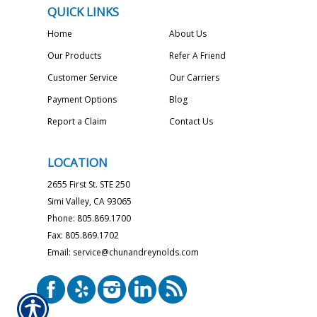
QUICK LINKS
Home
About Us
Our Products
Refer A Friend
Customer Service
Our Carriers
Payment Options
Blog
Report a Claim
Contact Us
LOCATION
2655 First St. STE 250
Simi Valley, CA 93065
Phone: 805.869.1700
Fax: 805.869.1702
Email: service@chunandreynolds.com