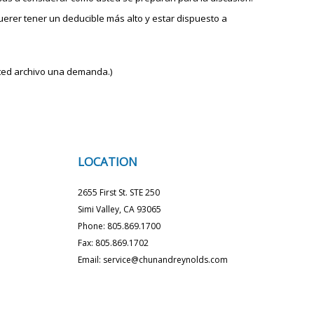
rer tener un deducible más alto y estar dispuesto a
sted archivo una demanda.)
LOCATION
2655 First St. STE 250
Simi Valley, CA 93065
Phone: 805.869.1700
Fax: 805.869.1702
Email: service@chunandreynolds.com