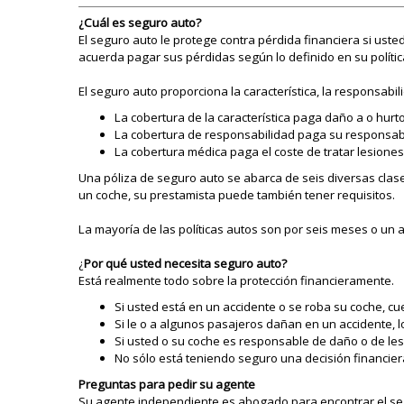
¿Cuál es seguro auto?
El seguro auto le protege contra pérdida financiera si ust
acuerda pagar sus pérdidas según lo definido en su polític
El seguro auto proporciona la característica, la responsabil
La cobertura de la característica paga daño a o hurt
La cobertura de responsabilidad paga su responsabil
La cobertura médica paga el coste de tratar lesiones,
Una póliza de seguro auto se abarca de seis diversas clase
un coche, su prestamista puede también tener requisitos.
La mayoría de las políticas autos son por seis meses o un 
¿
Por qué usted necesita seguro auto?
Está realmente todo sobre la protección financieramente.
Si usted está en un accidente o se roba su coche, cue
Si le o a algunos pasajeros dañan en un accidente,
Si usted o su coche es responsable de daño o de l
No sólo está teniendo seguro una decisión financier
Preguntas para pedir su agente
Su agente independiente es abogado para encontrar el seg