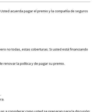
s. Usted acuerda pagar el premio y la compañía de seguros
ero no todas, estas coberturas. Si usted está financiando
 renovar la política y de pagar su premio.
.
ra.
as a considerar como usted se preparan para la discusión: