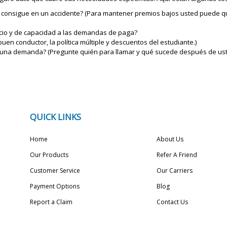
 consigue en un accidente? (Para mantener premios bajos usted puede que
vicio y de capacidad a las demandas de paga?
en conductor, la política múltiple y descuentos del estudiante.)
ar una demanda? (Pregunte quién para llamar y qué sucede después de u
QUICK LINKS
Home
About Us
Our Products
Refer A Friend
Customer Service
Our Carriers
Payment Options
Blog
Report a Claim
Contact Us