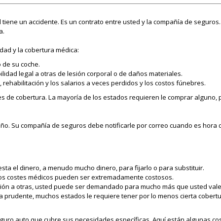
ed tiene un accidente. Es un contrato entre usted y la compañía de seguro
a.
idad y la cobertura médica:
o de su coche.
idad legal a otras de lesión corporal o de daños materiales.
 rehabilitación y los salarios a veces perdidos y los costos fúnebres.
s de cobertura. La mayoría de los estados requieren le comprar alguno, p
año. Su compañía de seguros debe notificarle por correo cuando es hora de
sta el dinero, a menudo mucho dinero, para fijarlo o para substituir.
 los costes médicos pueden ser extremadamente costosos.
esión a otras, usted puede ser demandado para mucho más que usted vale
a prudente, muchos estados le requiere tener por lo menos cierta cobertu
uro auto que cubre sus necesidades específicas. Aquí están algunas cos